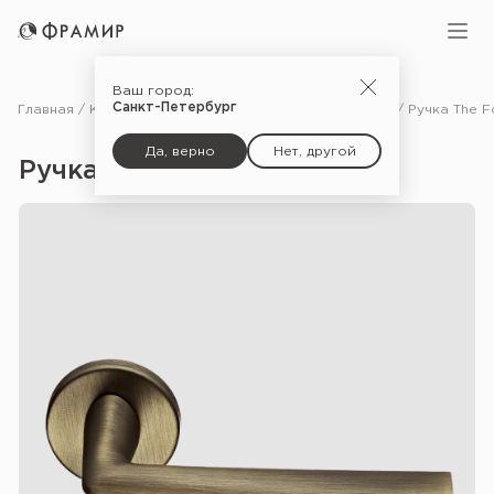
Ваш город:
Санкт-Петербург
Главная
Каталог
Фурнитура
Ручки для межкомнатных дверей
Да, верно
Нет, другой
Ручка The Force — CAFFE