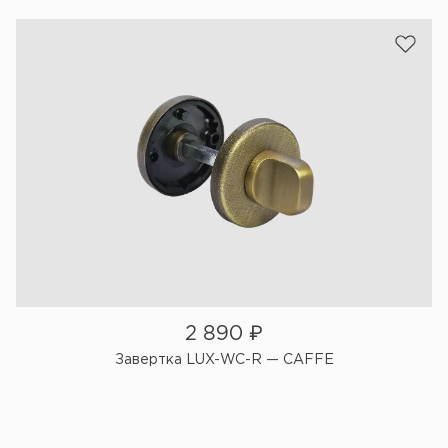
2 890
₽
Завертка LUX-WC-R — CAFFE