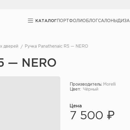
КАТАЛОГ
ПОРТФОЛИО
БЛОГ
САЛОНЫ
ДИЗ
х дверей
Ручка Panathenaic R5 — NERO
R5 — NERO
Производитель:
Morelli
Цвет:
Чёрный
Цена
7 500 ₽