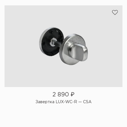
2 890
₽
Завертка LUX-WC-R — CSA