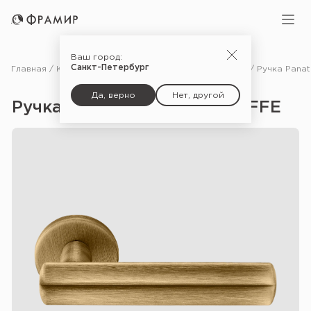
Ваш город:
Санкт-Петербург
Главная
Каталог
Фурнитура
Ручки для межкомнатных дверей
Да, верно
Нет, другой
Ручка Panathenaic R5 — CAFFE