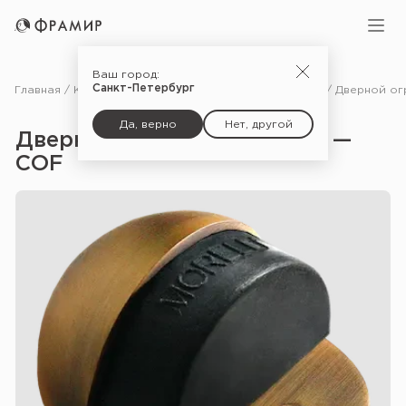
Ваш город:
Санкт-Петербург
Главная
Каталог
Фурнитура
Ограничители для дверей
Да, верно
Нет, другой
Дверной ограничитель DS1 —
CОF