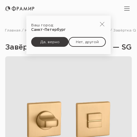
Ваш город:
Санкт-Петербург
Главная
Каталог
Фурнитура
Дополнительные комплектующие для дверей
Да, верно
Нет, другой
Завёртка Q 7S WC Premium — SG