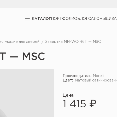
КАТАЛОГ
ПОРТФОЛИО
БЛОГ
САЛОНЫ
ДИЗ
ектующие для дверей
Завертка MH-WC-R6T — MSC
T — MSC
Производитель:
Morelli
Цвет:
Матовый сатинирован
Цена
1 415 ₽