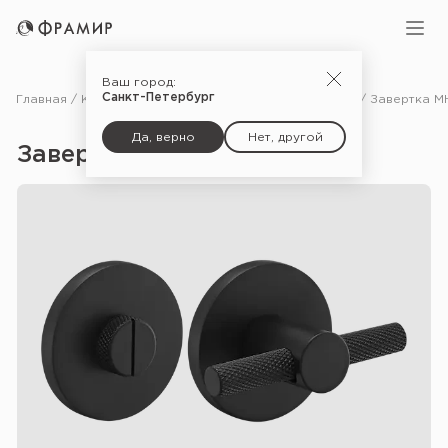
Ваш город:
Санкт-Петербург
Главная
Каталог
Фурнитура
Дополнительные комплектующие для дверей
Да, верно
Нет, другой
Завертка MH-WC-R6T — Bl