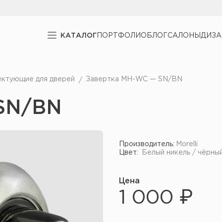
КАТАЛОГ
ПОРТФОЛИО
БЛОГ
САЛОНЫ
ДИЗ
ектующие для дверей
Завертка MH-WC — SN/BN
SN/BN
Производитель:
Morelli
Цвет:
Белый никель / чёрны
Цена
1 000 ₽