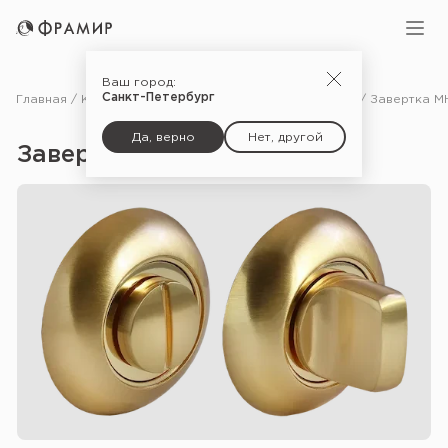
Ваш город:
Санкт-Петербург
Главная
Каталог
Фурнитура
Дополнительные комплектующие для дверей
Да, верно
Нет, другой
Завертка MH-WC — PG