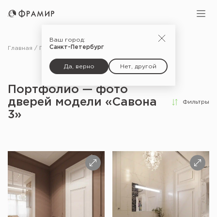
Ваш город:
Санкт-Петербург
Главная
Портфолио
Да, верно
Нет, другой
Портфолио — фото
дверей модели «Савона
Фильтры
3»