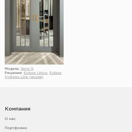
Модель:
Эрте 9
Решение:
Eclisse Unico
,
Eclisse
Syntesis Line (архив)
Компания
О нас
Портфолио