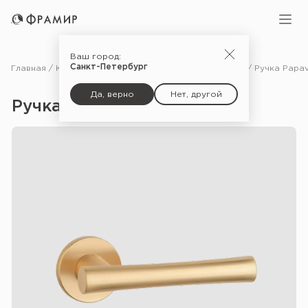
Ваш город:
Санкт-Петербург
Главная
Каталог
Фурнитура
Ручки для межкомнатных дверей
Да, верно
Нет, другой
Ручка Papavera R 7S — SG