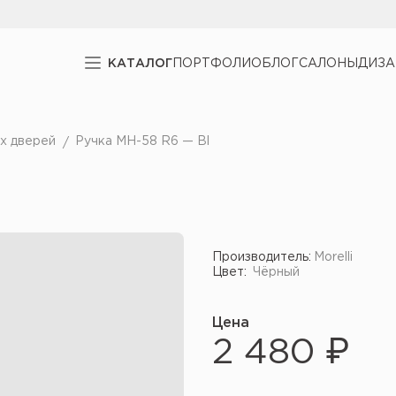
КАТАЛОГ
ПОРТФОЛИО
БЛОГ
САЛОНЫ
ДИЗ
х дверей
Ручка MH-58 R6 — Bl
Производитель:
Morelli
Цвет:
Чёрный
Цена
2 480 ₽