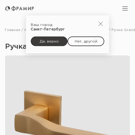
Ваш город:
Санкт-Петербург
Главная
Каталог
Фурнитура
Ручки для межкомнатных дверей
Да, верно
Нет, другой
Ручка Grand USS — FSG