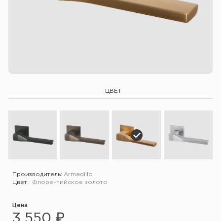
ЦВЕТ
Производитель:
Armadillo
Цвет:
Флорентийское золото
Цена
3 550 ₽