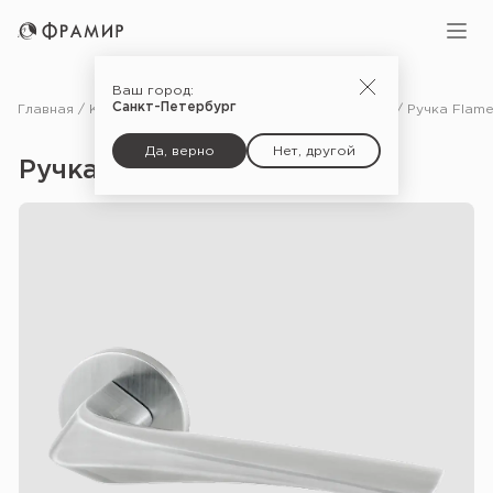
Ваш город:
Санкт-Петербург
Главная
Каталог
Фурнитура
Ручки для межкомнатных дверей
Да, верно
Нет, другой
Ручка Flame URS — MWSC