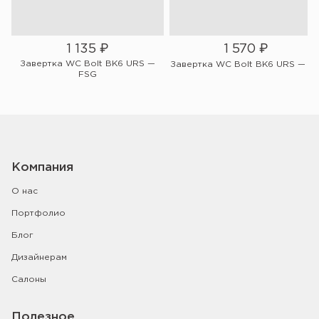
1 135
₽
1 570
₽
Завертка WC Bolt BK6 URS —
N
Завертка WC Bolt BK6 URS — A
FSG
Компания
О нас
Портфолио
Блог
Дизайнерам
Салоны
Полезное