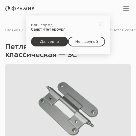
Ваш город:
Санкт-Петербург
Главная
Каталог
Фурнитура
Петли для межкомнатных дверей
Да, верно
Нет, другой
Петля карточная CAF-60
классическая — SC