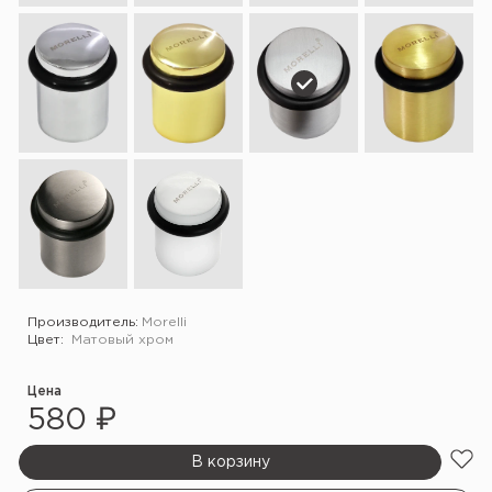
Производитель:
Morelli
Цвет:
Матовый хром
Цена
580 ₽
В корзину