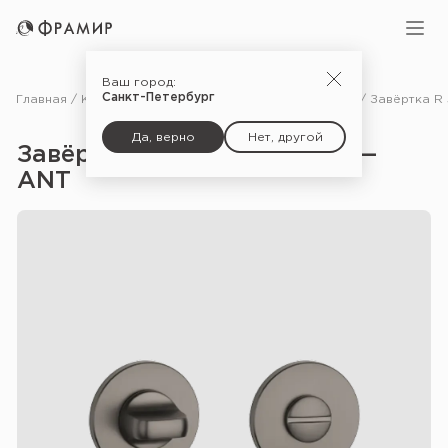
Ваш город:
Санкт-Петербург
Главная
Каталог
Фурнитура
Дополнительные комплектующие для дверей
Да, верно
Нет, другой
Завёртка R 5S WC Prestige —
ANT