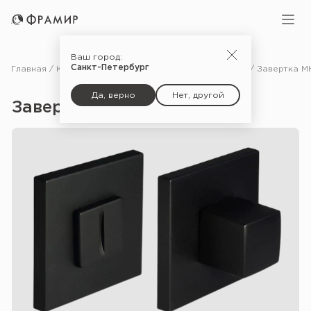
Ваш город:
Санкт-Петербург
Главная
Каталог
Фурнитура
Дополнительные комплектующие для дверей
Да, верно
Нет, другой
Завертка MH-WC-S6 — Bl