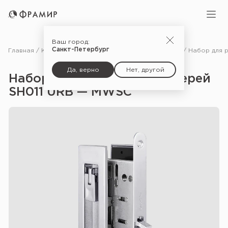
Ваш город:
Санкт-Петербург
Главная
Каталог
Фурнитура
Фурнитура для раздвижных дверей
Да, верно
Нет, другой
Набор для раздвижных дверей
SH011 URB — MWSC