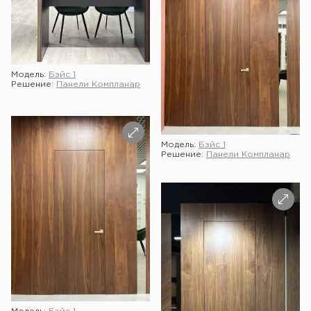
Модель:
Бэйс 1
Решение:
Панели Компланар
Модель:
Бэйс 1
Решение:
Панели Компланар