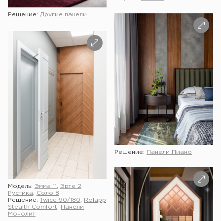
Решение:
Другие панели
Решение:
Панели Пиано
Модель:
Эмма 11
,
Эрте 2
Рустика
,
Соло 8
Решение:
Twice 90/180
,
Rolapp
Stealth Comfort
,
Панели
Монолит