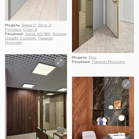
Модель:
Эмма 11
,
Эрте 2
Рустика
,
Соло 8
Решение:
Twice 90/180
,
Rolapp
Stealth Comfort
,
Панели
Монолит
Модель:
Дуо
Решение:
Панели Монолит