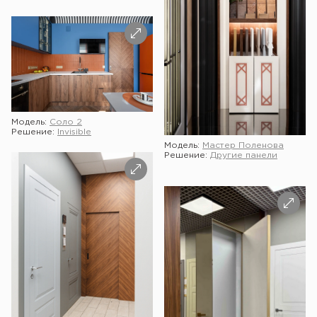
Модель:
Соло 2
Решение:
Invisible
Модель:
Мастер Поленова
Решение:
Другие панели