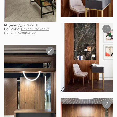
Модель:
Дуо
,
Бэйс 1
Решение:
Панели Монолит
,
Панели Компланар