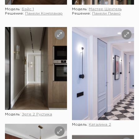
Модель:
Бэйс 1
Модель:
Мастер Шехтель
Решение:
Панели Компланар
Решение:
Панели Пиано
Модель:
Эрте 2 Рустика
Модель:
Каталина 2