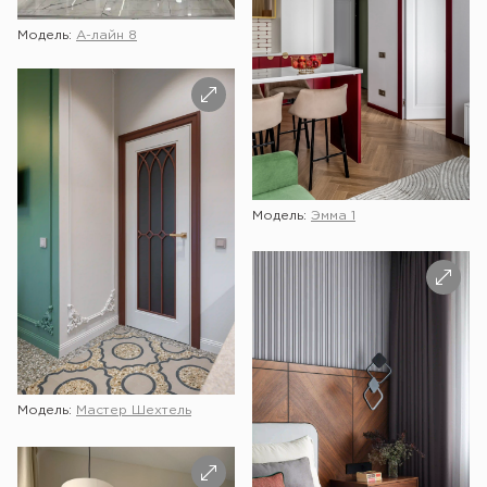
Модель:
А-лайн 8
Модель:
Эмма 1
Модель:
Мастер Шехтель