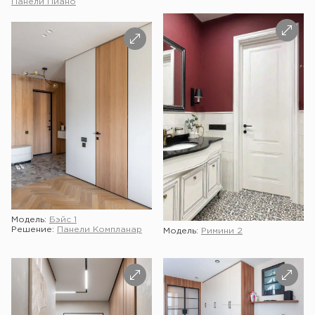
Панели Пиано
Модель:
Бэйс 1
Решение:
Панели Компланар
Модель:
Римини 2