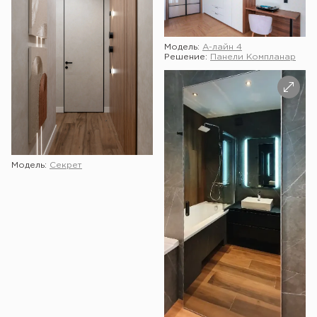
Модель:
А-лайн 4
Решение:
Панели Компланар
Модель:
Секрет