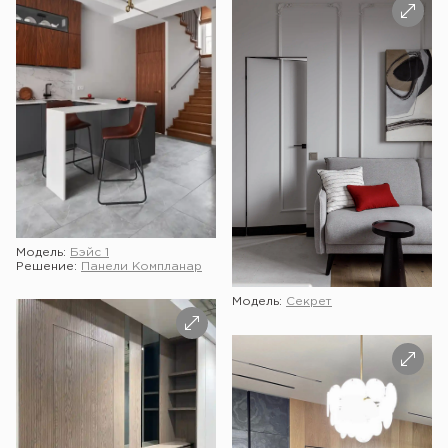
Модель:
Бэйс 1
Решение:
Панели Компланар
Модель:
Секрет