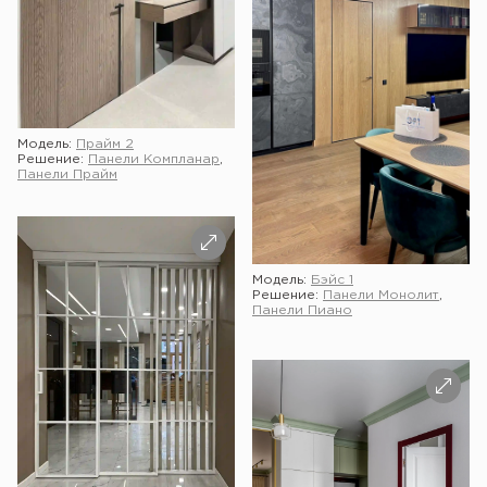
Модель:
Прайм 2
Решение:
Панели Компланар
,
Панели Прайм
Модель:
Бэйс 1
Решение:
Панели Монолит
,
Панели Пиано