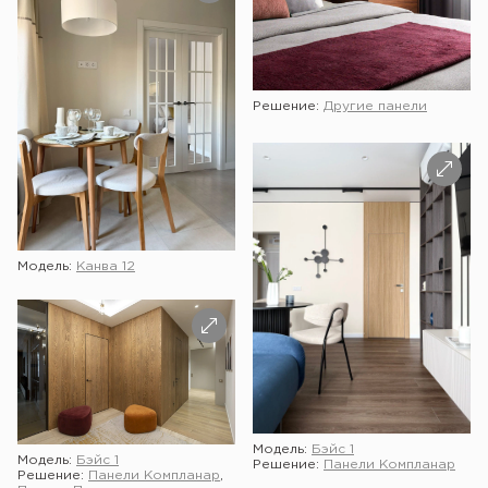
Решение:
Другие панели
Модель:
Канва 12
Модель:
Бэйс 1
Модель:
Бэйс 1
Решение:
Панели Компланар
Решение:
Панели Компланар
,