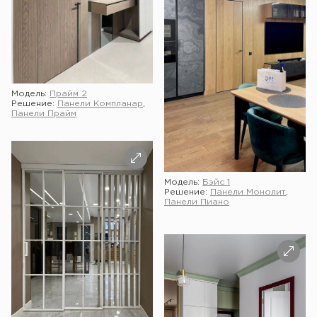
Модель:
Прайм 2
Решение:
Панели Компланар
,
Панели Прайм
Модель:
Бэйс 1
Решение:
Панели Монолит
,
Панели Пиано