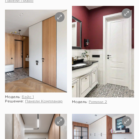
Панели Пиано
Модель:
Бэйс 1
Решение:
Панели Компланар
Модель:
Римини 2