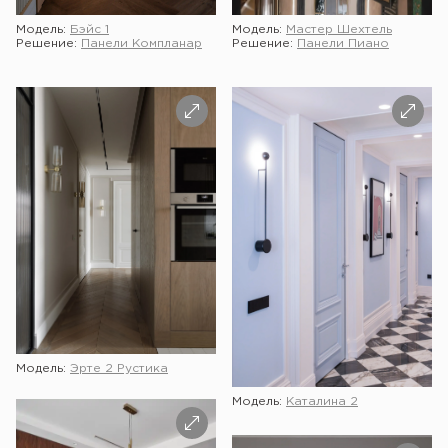
Модель:
Бэйс 1
Модель:
Мастер Шехтель
Решение:
Панели Компланар
Решение:
Панели Пиано
Модель:
Эрте 2 Рустика
Модель:
Каталина 2