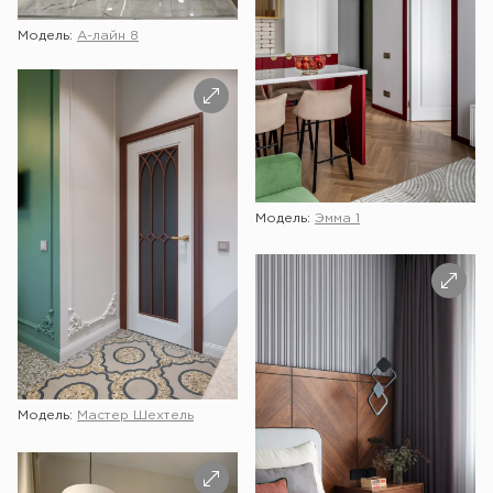
Модель:
А-лайн 8
Модель:
Эмма 1
Модель:
Мастер Шехтель