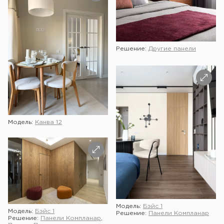
Решение:
Другие панели
Модель:
Канва 12
Модель:
Бэйс 1
Модель:
Бэйс 1
Решение:
Панели Компланар
Решение:
Панели Компланар
,