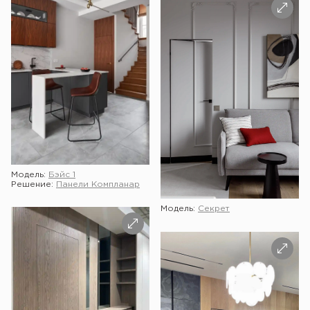
Модель:
Бэйс 1
Решение:
Панели Компланар
Модель:
Секрет