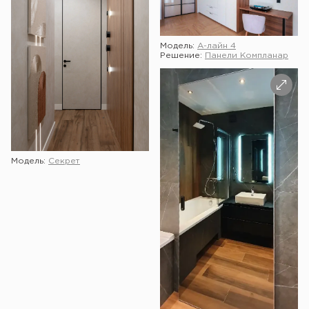
Модель:
А-лайн 4
Решение:
Панели Компланар
Модель:
Секрет