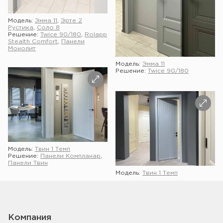
Модель:
Эмма 11
,
Эрте 2
Рустика
,
Соло 8
Решение:
Twice 90/180
,
Rolapp
Stealth Comfort
,
Панели
Монолит
Модель:
Эмма 11
Решение:
Twice 90/180
Модель:
Твин 1 Темп
Решение:
Панели Компланар
,
Панели Твин
Показать ещё
Модель:
Твин 1 Темп
Компания