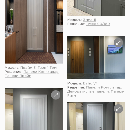
Модель:
Эмма 11
Решение:
Twice 90/180
Модель:
Прайм 3
,
Твин 1 Темп
Решение:
Панели Компланар
,
Панели Прайм
Модель:
Бэйс 1/1
Решение:
Панели Компланар
,
Декоративные панели
,
Панели
Ритм