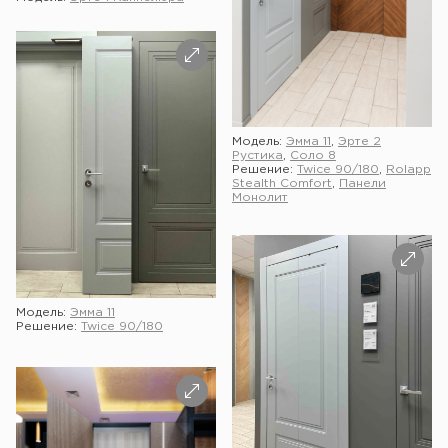
Модель:
Эмма 11
,
Эрте 2
Рустика
,
Соло 8
Решение:
Twice 90/180
,
Rolapp
Stealth Comfort
,
Панели
Монолит
Модель:
Эмма 11
Решение:
Twice 90/180