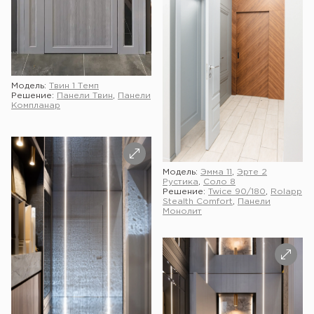
Модель:
Твин 1 Темп
Решение:
Панели Твин
,
Панели
Компланар
Модель:
Эмма 11
,
Эрте 2
Рустика
,
Соло 8
Решение:
Twice 90/180
,
Rolapp
Stealth Comfort
,
Панели
Монолит