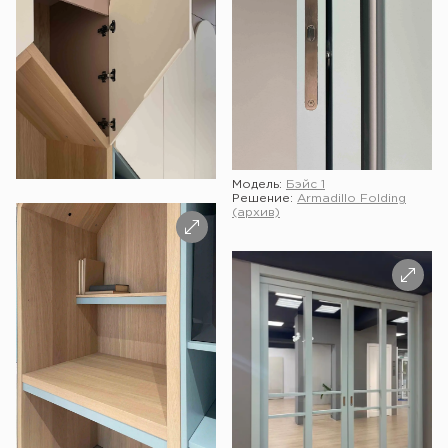
Модель:
Бэйс 1
Решение:
Armadillo Folding
(архив)