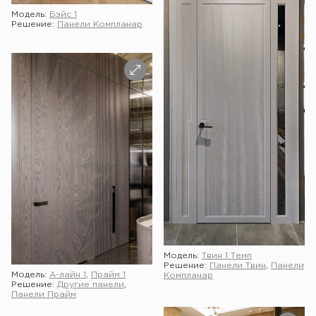
Модель:
Бэйс 1
Решение:
Панели Компланар
Модель:
Твин 1 Темп
Решение:
Панели Твин
,
Панели
Модель:
А-лайн 1
,
Прайм 1
Компланар
Решение:
Другие панели
,
Панели Прайм