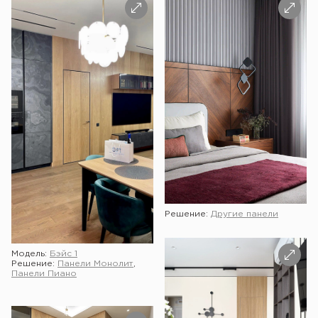
Решение:
Другие панели
Модель:
Бэйс 1
Решение:
Панели Монолит
,
Панели Пиано