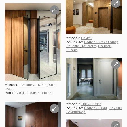
Модель:
Бэйс 1
Решение:
Панели Компланар
,
Панели Монолит
,
Панели
Пиано
Модель:
Титаниум 10/2
,
Duo
,
Дуо
Решение:
Панели Монолит
Модель:
Твин 1 Темп
Решение:
Панели Твин
,
Панели
Компланар